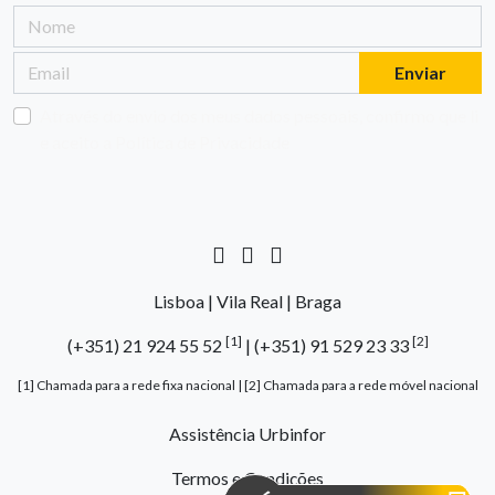
Enviar
Através do envio dos meus dados pessoais, confirmo que li
e aceito a
Política de Privacidade
Lisboa | Vila Real | Braga
[1]
[2]
(+351) 21 924 55 52
|
(+351) 91 529 23 33
[1] Chamada para a rede fixa nacional | [2] Chamada para a rede móvel nacional
Assistência Urbinfor
Termos e Condições